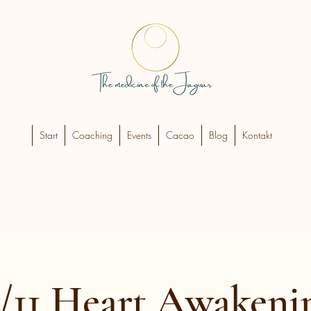
Start
Coaching
Events
Cacao
Blog
Kontakt
1/11 Heart Awakeni