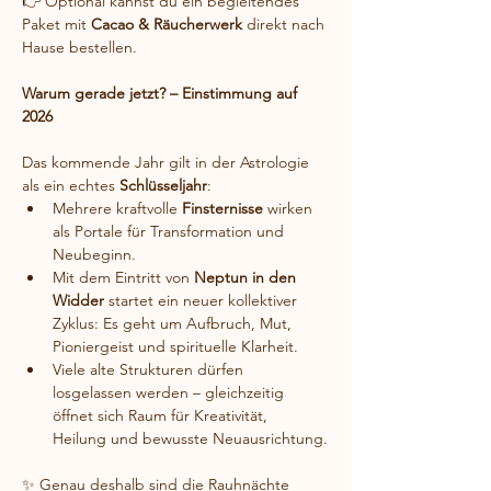
👉 Optional kannst du ein begleitendes 
Paket mit 
Cacao & Räucherwerk
 direkt nach 
Hause bestellen.
Warum gerade jetzt? – Einstimmung auf 
2026
Das kommende Jahr gilt in der Astrologie 
als ein echtes 
Schlüsseljahr
:
Mehrere kraftvolle 
Finsternisse
 wirken 
als Portale für Transformation und 
Neubeginn.
Mit dem Eintritt von 
Neptun in den 
Widder
 startet ein neuer kollektiver 
Zyklus: Es geht um Aufbruch, Mut, 
Pioniergeist und spirituelle Klarheit.
Viele alte Strukturen dürfen 
losgelassen werden – gleichzeitig 
öffnet sich Raum für Kreativität, 
Heilung und bewusste Neuausrichtung.
✨ Genau deshalb sind die Rauhnächte 