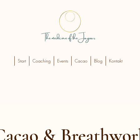
Start
Coaching
Events
Cacao
Blog
Kontakt
Cacao & Breathwor