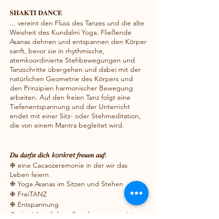
𝐒𝐇𝐀𝐊𝐓𝐈 𝐃𝐀𝐍𝐂𝐄
... vereint den Fluss des Tanzes und die alte
Weisheit des Kundalini Yoga. Fließende
Asanas dehnen und entspannen den Körper
sanft, bevor sie in rhythmische,
atemkoordinierte Stehbewegungen und
Tanzschritte übergehen und dabei mit der
natürlichen Geometrie des Körpers und
den Prinzipien harmonischer Bewegung
arbeiten. Auf den freien Tanz folgt eine
Tiefenentspannung und der Unterricht
endet mit einer Sitz- oder Stehmeditation,
die von einem Mantra begleitet wird.
𝐷𝑢 𝑑𝑎𝑟𝑓𝑠𝑡 𝑑𝑖𝑐ℎ
konkret
𝑓𝑟𝑒𝑢𝑒𝑛 𝑎𝑢𝑓:
❉ eine Cacaozeremonie in der wir das
Leben feiern
❉ Yoga Asanas im Sitzen und Stehen
❉ FreiTANZ
❉ Entspannung
❉ ein sicher, liebevoll und traumasensitiv