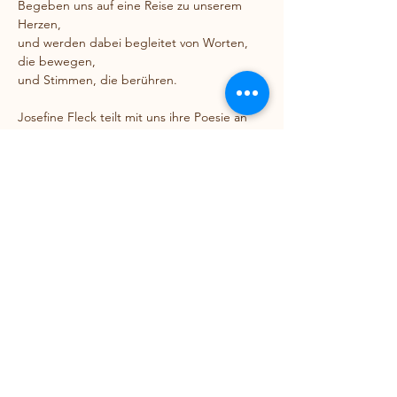
Begeben uns auf eine Reise zu unserem 
Herzen, 
und werden dabei begleitet von Worten, 
die bewegen, 
und Stimmen, die berühren.
Josefine Fleck teilt mit uns ihre Poesie an 
einem Abend für das Herz, für das 
Miteinander, für die Liebe und die 
Verbindung.
Lausche und lasse dich berühren.
Mehr dazu bald.
Diese Veranstaltung teilen