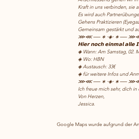
Kraft in uns verbinden, sie a
Es wird auch Partnerübunge
Gehens Praktizieren (Eyegaz
Gemeinsam gestärkt und auf
⋙⋘ ── ∗ ⋅◈⋅ ∗ ── ⋙
𝗛𝗶𝗲𝗿 𝗻𝗼𝗰𝗵 𝗲𝗶𝗻𝗺𝗮𝗹 𝗮𝗹𝗹𝗲 𝗜
◈ Wann: Am Samstag, 02. M
◈ Wo: HBN
◈ Austausch: 33€
◈ für weitere Infos und An
⋙⋘ ── ∗ ⋅◈⋅ ∗ ── ⋙
Ich freue mich sehr, dich i
Von Herzen,
Jessica.
Google Maps wurde aufgrund der Anal