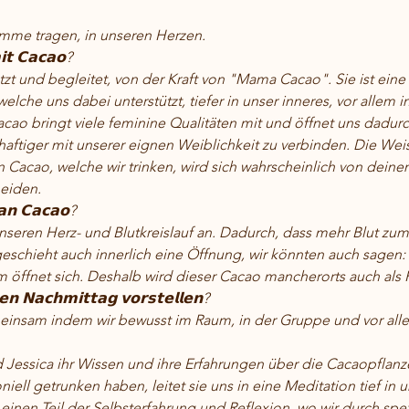
lamme tragen, in unseren Herzen.
𝘁 𝗖𝗮𝗰𝗮𝗼?
zt und begleitet, von der Kraft von "Mama Cacao". Sie ist eine 
lche uns dabei unterstützt, tiefer in unser inneres, vor allem 
ao bringt viele feminine Qualitäten mit und öffnet uns dadurch
aftiger mit unserer eignen Weiblichkeit zu verbinden. Die Weis
Cacao, welche wir trinken, wird sich wahrscheinlich von deine
eiden. 
𝗮𝗻 𝗖𝗮𝗰𝗮𝗼?
nseren Herz- und Blutkreislauf an. Dadurch, dass mehr Blut zu
geschieht auch innerlich eine Öffnung, wir könnten auch sage
m öffnet sich. Deshalb wird dieser Cacao mancherorts auch als 
𝗲𝗻 𝗡𝗮𝗰𝗵𝗺𝗶𝘁𝘁𝗮𝗴 𝘃𝗼𝗿𝘀𝘁𝗲𝗹𝗹𝗲𝗻?
einsam indem wir bewusst im Raum, in der Gruppe und vor allem
 Jessica ihr Wissen und ihre Erfahrungen über die Cacaopflanz
ell getrunken haben, leitet sie uns in eine Meditation tief in 
einen Teil der Selbsterfahrung und Reflexion, wo wir durch spez