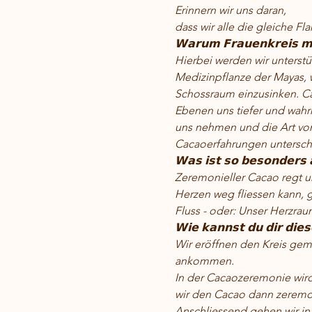
Erinnern wir uns daran,
dass wir alle die gleiche F
𝗪𝗮𝗿𝘂𝗺 𝗙𝗿𝗮𝘂𝗲𝗻𝗸𝗿𝗲𝗶𝘀 𝗺
Hierbei werden wir unterstüt
Medizinpflanze der Mayas, we
Schossraum einzusinken. Cac
Ebenen uns tiefer und wahrh
uns nehmen und die Art von 
Cacaoerfahrungen untersch
𝗪𝗮𝘀 𝗶𝘀𝘁 𝘀𝗼 𝗯𝗲𝘀𝗼𝗻𝗱𝗲𝗿𝘀 
Zeremonieller Cacao regt u
Herzen weg fliessen kann, 
Fluss - oder: Unser Herzrau
𝗪𝗶𝗲 𝗸𝗮𝗻𝗻𝘀𝘁 𝗱𝘂 𝗱𝗶𝗿 𝗱𝗶𝗲𝘀
Wir eröffnen den Kreis gem
ankommen.
In der Cacaozeremonie wird
wir den Cacao dann zeremoni
Anschliessend gehen wir in 