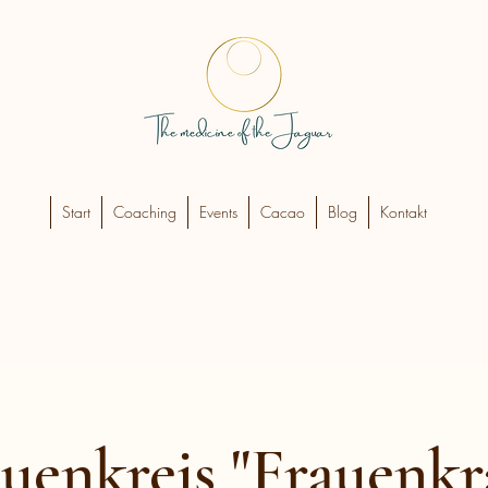
Start
Coaching
Events
Cacao
Blog
Kontakt
uenkreis "Frauenkr