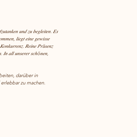
𝑢𝑡𝑎𝑛𝑘𝑒𝑛 𝑢𝑛𝑑 𝑧𝑢 𝑏𝑒𝑔𝑙𝑒𝑖𝑡𝑒𝑛. 𝐸𝑠 
𝑚𝑒𝑛, 𝑙𝑖𝑒𝑔𝑡 𝑒𝑖𝑛𝑒 𝑔𝑒𝑤𝑖𝑠𝑠𝑒 
𝑒 𝐾𝑜𝑛𝑘𝑢𝑟𝑟𝑒𝑛𝑧. 𝑅𝑒𝑖𝑛𝑒 𝑃𝑟ä𝑠𝑒𝑛𝑧 
𝑛. 𝐼𝑛 𝑎𝑙𝑙 𝑢𝑛𝑠𝑒𝑟𝑒𝑟 𝑠𝑐ℎö𝑛𝑒𝑛, 
eiten, darüber in 
 erlebbar zu machen.