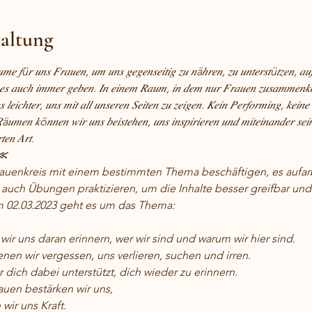
taltung
𝑢𝑚𝑒 𝑓ü𝑟 𝑢𝑛𝑠 𝐹𝑟𝑎𝑢𝑒𝑛, 𝑢𝑚 𝑢𝑛𝑠 𝑔𝑒𝑔𝑒𝑛𝑠𝑒𝑖𝑡𝑖𝑔 𝑧𝑢 𝑛äℎ𝑟𝑒𝑛, 𝑧𝑢 𝑢𝑛𝑡𝑒𝑟𝑠𝑡ü𝑡𝑧𝑒𝑛, 𝑎𝑢𝑓
𝑒𝑠 𝑎𝑢𝑐ℎ 𝑖𝑚𝑚𝑒𝑟 𝑔𝑒𝑏𝑒𝑛. 𝐼𝑛 𝑒𝑖𝑛𝑒𝑚 𝑅𝑎𝑢𝑚, 𝑖𝑛 𝑑𝑒𝑚 𝑛𝑢𝑟 𝐹𝑟𝑎𝑢𝑒𝑛 𝑧𝑢𝑠𝑎𝑚𝑚𝑒𝑛𝑘𝑜𝑚
𝑠 𝑙𝑒𝑖𝑐ℎ𝑡𝑒𝑟, 𝑢𝑛𝑠 𝑚𝑖𝑡 𝑎𝑙𝑙 𝑢𝑛𝑠𝑒𝑟𝑒𝑛 𝑆𝑒𝑖𝑡𝑒𝑛 𝑧𝑢 𝑧𝑒𝑖𝑔𝑒𝑛. 𝐾𝑒𝑖𝑛 𝑃𝑒𝑟𝑓𝑜𝑟𝑚𝑖𝑛𝑔, 𝑘𝑒𝑖
ä𝑢𝑚𝑒𝑛 𝑘ö𝑛𝑛𝑒𝑛 𝑤𝑖𝑟 𝑢𝑛𝑠 𝑏𝑒𝑖𝑠𝑡𝑒ℎ𝑒𝑛, 𝑢𝑛𝑠 𝑖𝑛𝑠𝑝𝑖𝑟𝑖𝑒𝑟𝑒𝑛 𝑢𝑛𝑑 𝑚𝑖𝑡𝑒𝑖𝑛𝑎𝑛𝑑𝑒𝑟 𝑠𝑒𝑖
𝑡𝑒𝑛 𝐴𝑟𝑡.
​⋘
auenkreis mit einem bestimmten Thema beschäftigen, es aufarb
uch Übungen praktizieren, um die Inhalte besser greifbar und
m 02.03.2023 geht es um das Thema:
ir uns daran erinnern, wer wir sind und warum wir hier sind.
en wir vergessen, uns verlieren, suchen und irren.
r dich dabei unterstützt, dich wieder zu erinnern.
uen bestärken wir uns, 
wir uns Kraft.