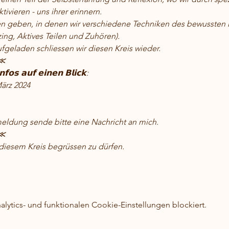
ktivieren - uns ihrer erinnern.
n geben, in denen wir verschiedene Techniken des bewussten M
ing, Aktives Teilen und Zuhören).
geladen schliessen wir diesen Kreis wieder.
​⋘
𝗻𝗳𝗼𝘀 𝗮𝘂𝗳 𝗲𝗶𝗻𝗲𝗻 𝗕𝗹𝗶𝗰𝗸:
ärz 2024
meldung sende bitte eine Nachricht an mich.
​⋘
n diesem Kreis begrüssen zu dürfen.
ytics- und funktionalen Cookie-Einstellungen blockiert.