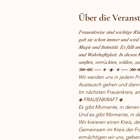
Über die Verans
𝐹𝑟𝑎𝑢𝑒𝑛𝑘𝑟𝑒𝑖𝑠𝑒 𝑠𝑖𝑛𝑑 𝑤𝑖𝑐ℎ𝑡𝑖𝑔𝑒 𝑅ä
𝑔𝑎𝑏 𝑠𝑖𝑒 𝑠𝑐ℎ𝑜𝑛 𝑖𝑚𝑚𝑒𝑟 𝑢𝑛𝑑 𝑤𝑖𝑟𝑑 
𝑀𝑎𝑔𝑖𝑒 𝑢𝑛𝑑 𝐼𝑛𝑡𝑖𝑚𝑖𝑡ä𝑡. 𝐸𝑠 𝑓ä𝑙𝑙𝑡 𝑢
𝑢𝑛𝑑 𝑊𝑎ℎ𝑟ℎ𝑎𝑓𝑡𝑖𝑔𝑘𝑒𝑖𝑡. 𝐼𝑛 𝑑𝑖𝑒𝑠𝑒𝑛 
𝑠𝑎𝑛𝑓𝑡𝑒𝑛, 𝑣𝑒𝑟𝑟ü𝑐𝑘𝑡𝑒𝑛, 𝑤𝑖𝑙𝑑𝑒𝑛, 𝑧𝑎𝑟
⋙⋘ ── ∗ ⋅◈⋅ ∗ ── ⋙
Wir werden uns in jedem Fr
Austausch gehen und dann a
Im nächsten Frauenkreis, a
◈ FRAUENKRAFT ◈ 
Es gibt Momente, in denen w
Und es gibt Momente, in den
Wir kreieren einen Kreis, de
Gemeinsam im Kreis der Fra
ermächtigen wir uns, geben 