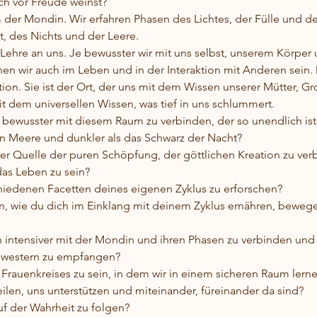
ch vor Freude weinst?
der Mondin. Wir erfahren Phasen des Lichtes, der Fülle und de
, des Nichts und der Leere.
Lehre an uns. Je bewusster wir mit uns selbst, unserem Körper
n wir auch im Leben und in der Interaktion mit Anderen sein. 
tion. Sie ist der Ort, der uns mit dem Wissen unserer Mütter, G
t dem universellen Wissen, was tief in uns schlummert.
 bewusster mit diesem Raum zu verbinden, der so unendlich ist
en Meere und dunkler als das Schwarz der Nacht?
der Quelle der puren Schöpfung, der göttlichen Kreation zu ver
das Leben zu sein?
chiedenen Facetten deines eigenen Zyklus zu erforschen?
en, wie du dich im Einklang mit deinem Zyklus ernähren, beweg
ch intensiver mit der Mondin und ihren Phasen zu verbinden un
chwestern zu empfangen?
s Frauenkreises zu sein, in dem wir in einem sicheren Raum lerne
ilen, uns unterstützen und miteinander, füreinander da sind?
f der Wahrheit zu folgen?