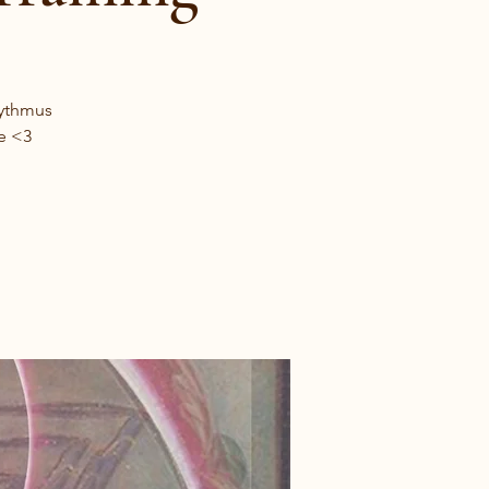
hythmus
e <3