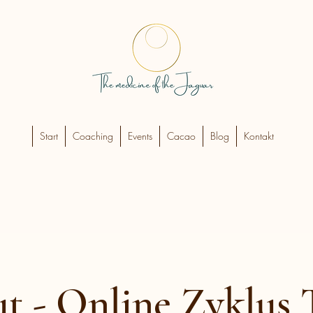
Start
Coaching
Events
Cacao
Blog
Kontakt
t - Online Zyklus 