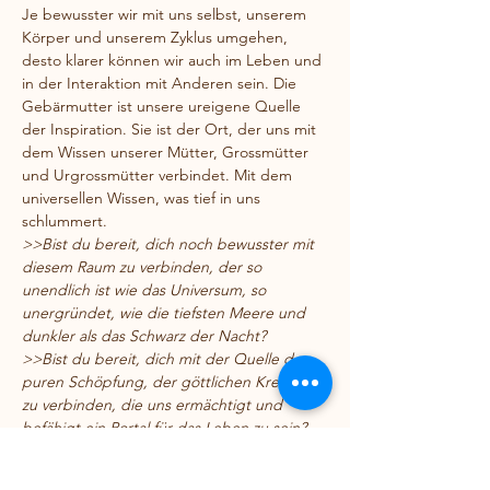
Je bewusster wir mit uns selbst, unserem 
Körper und unserem Zyklus umgehen, 
desto klarer können wir auch im Leben und 
in der Interaktion mit Anderen sein. Die 
Gebärmutter ist unsere ureigene Quelle 
der Inspiration. Sie ist der Ort, der uns mit 
dem Wissen unserer Mütter, Grossmütter 
und Urgrossmütter verbindet. Mit dem 
universellen Wissen, was tief in uns 
schlummert.
>>Bist du bereit, dich noch bewusster mit 
diesem Raum zu verbinden, der so 
unendlich ist wie das Universum, so 
unergründet, wie die tiefsten Meere und 
dunkler als das Schwarz der Nacht?
>>Bist du bereit, dich mit der Quelle der 
puren Schöpfung, der göttlichen Kreation 
zu verbinden, die uns ermächtigt und 
befähigt ein Portal für das Leben zu sein?
>> Bist du bereit, die verschiedenen 
Facetten deines eigenen Zyklus zu 