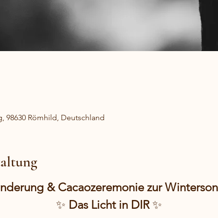
g, 98630 Römhild, Deutschland
taltung
anderung & Cacaozeremonie zur Winterso
✨ 
Das Licht in DIR 
✨