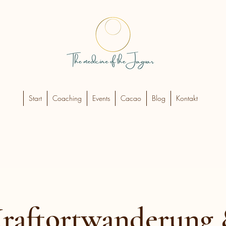
Start
Coaching
Events
Cacao
Blog
Kontakt
raftortwanderung