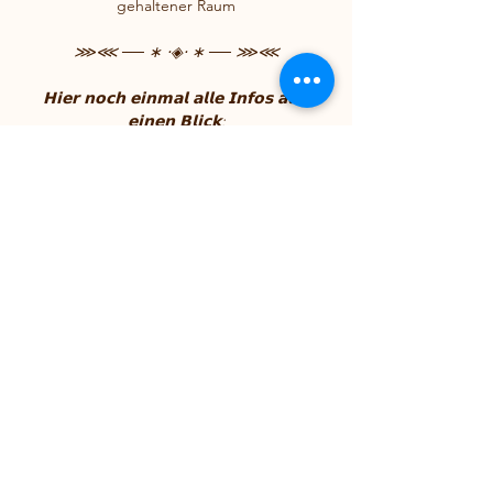
gehaltener Raum
⋙⋘ ── ∗ ⋅◈⋅ ∗ ── ⋙​⋘
𝗛𝗶𝗲𝗿 𝗻𝗼𝗰𝗵 𝗲𝗶𝗻𝗺𝗮𝗹 𝗮𝗹𝗹𝗲 𝗜𝗻𝗳𝗼𝘀 𝗮𝘂𝗳 
𝗲𝗶𝗻𝗲𝗻 𝗕𝗹𝗶𝗰𝗸:
◈ Wann: Am Samstag, 25. Mai 2024
◈ Wo: HBN
◈ Austausch:
 33€
◈ für weitere Infos und Anmeldung sende 
bitte eine Nachricht an mich.
SHE BLOOMS · SHE DANCES · SHE 
TOUCHES
3 EVENTS – 1 GEMEINSAME REISE
99€ GESAMT · 88€ BIS 30.04.
⋙⋘ ── ∗ ⋅◈⋅ ∗ ── ⋙​⋘
*** bei schönem Wetter wird das Event 