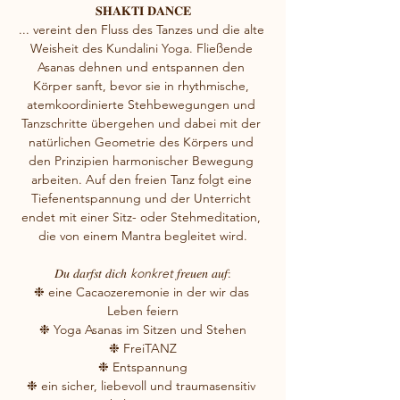
𝐒𝐇𝐀𝐊𝐓𝐈 𝐃𝐀𝐍𝐂𝐄
... vereint den Fluss des Tanzes und die alte 
Weisheit des Kundalini Yoga. Fließende 
Asanas dehnen und entspannen den 
Körper sanft, bevor sie in rhythmische, 
atemkoordinierte Stehbewegungen und 
Tanzschritte übergehen und dabei mit der 
natürlichen Geometrie des Körpers und 
den Prinzipien harmonischer Bewegung 
arbeiten. Auf den freien Tanz folgt eine 
Tiefenentspannung und der Unterricht 
endet mit einer Sitz- oder Stehmeditation, 
die von einem Mantra begleitet wird.
𝐷𝑢 𝑑𝑎𝑟𝑓𝑠𝑡 𝑑𝑖𝑐ℎ 
konkret
 𝑓𝑟𝑒𝑢𝑒𝑛 𝑎𝑢𝑓:
❉ eine Cacaozeremonie in der wir das 
Leben feiern
❉ Yoga Asanas im Sitzen und Stehen
❉ FreiTANZ
❉ Entspannung
❉ ein sicher, liebevoll und traumasensitiv 