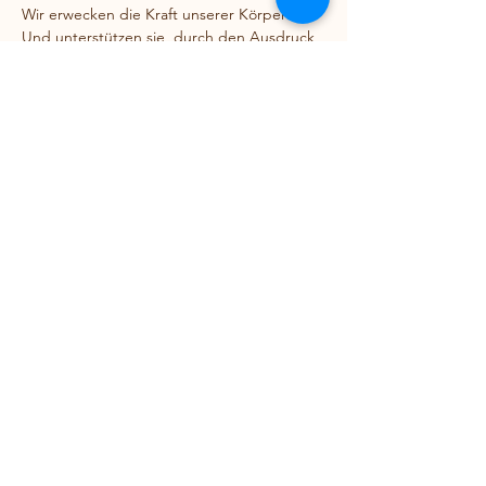
Wir erwecken die Kraft unserer Körperin.
Und unterstützen sie, durch den Ausdruck 
unserer Hände, geben wir ihrer Kraft eine 
Form. 
Wie fühlt sich mein Körper an?
Wie nehme ich ihn wahr?
Welche Form möchte ich ihr geben?
Begleitet und liebevoll geleitet von Betti.
Dieser Workshop ist für alle Frauen 
geeignet und bedarf keinerlei 
Vorerfahrung. Komme vor allem wenn du 
denkst, du bist nicht kreativ. Wir 
überzeugen dich gern vom Gegenteil :)
Weitere Infos folgen bald ♥︎
Diese Veranstaltung teilen