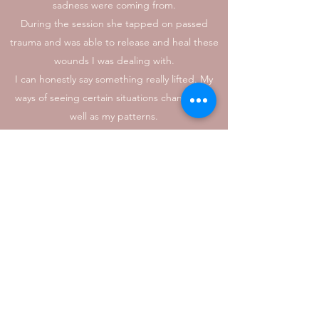
sadness were coming from.
During the session she tapped on passed
trauma and was able to release and heal these
wounds I was dealing with.
I can honestly say something really lifted. My
ways of seeing certain situations changed as
well as my patterns.
If you wonder on certain behaviours, feelings
you might have or just want to understand
certain patterns in your life, I can highly, from
my heart , can recommend Jessica.
-Cello-
Cello