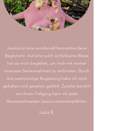
Jessica ist eine wundervoll herzverbundene
Begleiterin. Auf eine solch einfühlsame Weise
hat sie mich begleitet, um mich mit meiner
innersten Seelenwahrheit zu verbinden. Durch
ihre warmherzige Begleitung habe ich mich
gehalten und gesehen gefühlt. Zutiefst berührt
von ihrem Tiefgang kann ich jeder
Herzensschwester Jessica weiterempfehlen.
Luzia K.