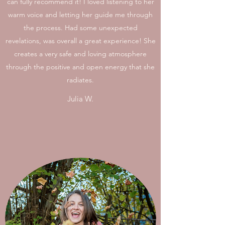
can fully recommend it! I loved listening to her
warm voice and letting her guide me through
the process. Had some unexpected
revelations, was overall a great experience! She
creates a very safe and loving atmosphere
through the positive and open energy that she
radiates.
Julia W.