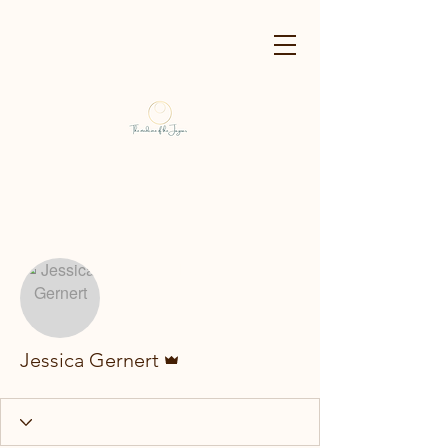
Weitere Optionen
Folgen
Administrator
Jessica Gernert